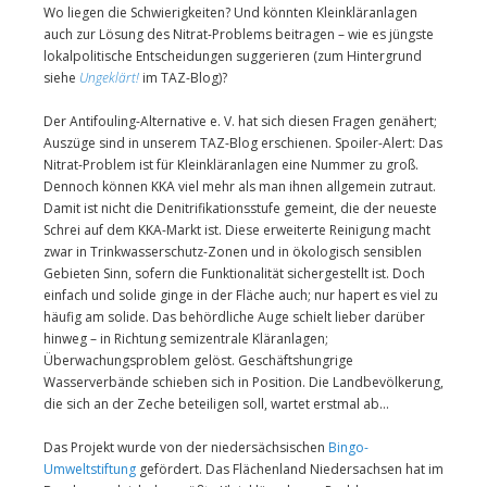
Wo liegen die Schwierigkeiten? Und könnten Kleinkläranlagen
auch zur Lösung des Nitrat-Problems beitragen – wie es jüngste
lokalpolitische Entscheidungen suggerieren (zum Hintergrund
siehe
Ungeklärt!
im TAZ-Blog)?
Der Antifouling-Alternative e. V. hat sich diesen Fragen genähert;
Auszüge sind in unserem TAZ-Blog erschienen. Spoiler-Alert: Das
Nitrat-Problem ist für Kleinkläranlagen eine Nummer zu groß.
Dennoch können KKA viel mehr als man ihnen allgemein zutraut.
Damit ist nicht die Denitrifikationsstufe gemeint, die der neueste
Schrei auf dem KKA-Markt ist. Diese erweiterte Reinigung macht
zwar in Trinkwasserschutz-Zonen und in ökologisch sensiblen
Gebieten Sinn, sofern die Funktionalität sichergestellt ist. Doch
einfach und solide ginge in der Fläche auch; nur hapert es viel zu
häufig am solide. Das behördliche Auge schielt lieber darüber
hinweg – in Richtung semizentrale Kläranlagen;
Überwachungsproblem gelöst. Geschäftshungrige
Wasserverbände schieben sich in Position. Die Landbevölkerung,
die sich an der Zeche beteiligen soll, wartet erstmal ab…
Das Projekt wurde von der niedersächsischen
Bingo-
Umweltstiftung
gefördert. Das Flächenland Niedersachsen hat im