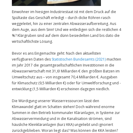
Einwohner im hiesigen Industriestaat ist mit dem Druck auf die
Spültaste das Geschäft erledigt – durch dicke Röhren rasch
weggeleitet, hin zu einer zentralen Abwasseraufbereitung. Aus
dem Auge, aus dem Sinn! Und wie entledigen sich die restlichen 4
%? Klärgruben sind auf dem dünn besiedelten Land bis dato die
wirtschaftlichste Lösung.
Bevor es ans Eingemachte geht: Nach den aktuellsten
verfügbaren Daten des
Statistischen Bundesamts (2021)
machten
im Jahr 2017 die gesamtgesellschaftlichen Investitionen in die
Abwasserwirtschaft mit 31,6! Milliarden € den größten Batzen im
Umweltschutz aus – von insgesamt 70,4 Milliarden €. Ausgaben
für Klimaschutz (9,5 Milliarden €) oder für Umweltforschung und -
entwicklung (1,5 Milliarden €) erscheinen dagegen niedlich.
Die Würdigung unserer Wasserressourcen lässt den
Klimawandel glatt im Schatten stehen! Doch während enorme
Summen in den Betrieb kommunaler Kläranlagen, in Systeme zur
Abwasservermeidung und in die Kanalisation strömen, sind
häusliche Kleinkläranlagen (kurz KKA) ungeliebt und ignoriert
zurückgeblieben. Woran liegt das? Was können die KKA leisten?